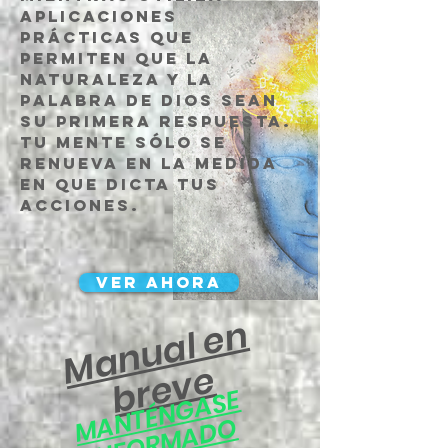
aplicaciones
prácticas que
permiten que la
naturaleza y la
Palabra de Dios sean
su primera respuesta.
tu mente sólo se
renueva en la medida
en que dicta tus
acciones.
VER AHORA
M
a
n
u
al
e
n
b
r
e
v
e
N
T
É
N
G
A
S
E
I
N
F
O
R
M
A
D
M
A
O