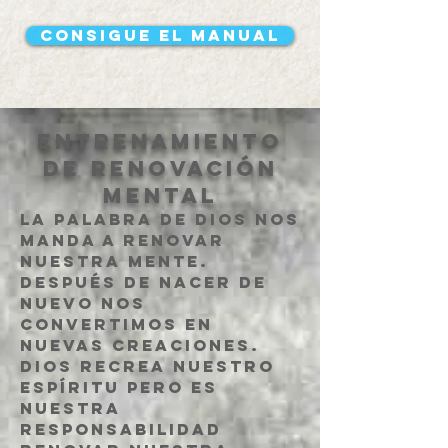
Consigue el manual
Entrenamiento
de renovación
mental
La Palabra de Dios nos
manda a renovar
nuestra mente.
Después de nacer de
nuevo nos
convertimos en
nuevas creaciones.
Dios recrea nuestro
espíritu pero es
nuestra
responsabilidad